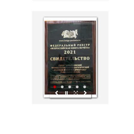
hislider.com
1
2
3
4
5