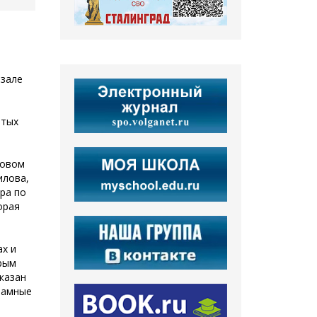
 зале
ытых
ловом
илова,
ра по
орая
х и
орым
казан
ламные