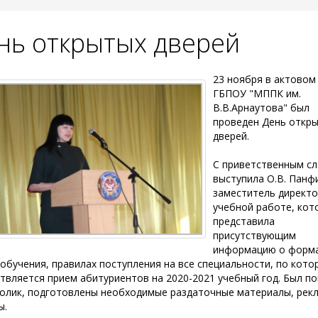
нь открытых дверей
23 ноября в актовом
ГБПОУ "МППК им.
В.В.Арнаутова" был
проведен День откр
дверей.
С приветственным с
выступила О.В. Панф
заместитель директо
учебной работе, кот
представила
присутствующим
информацию о форма
 обучения, правилах поступления на все специальности, по кот
твляется прием абитуриентов на 2020-2021 учебный год. Был по
олик, подготовлены необходимые раздаточные материалы, рек
ы.