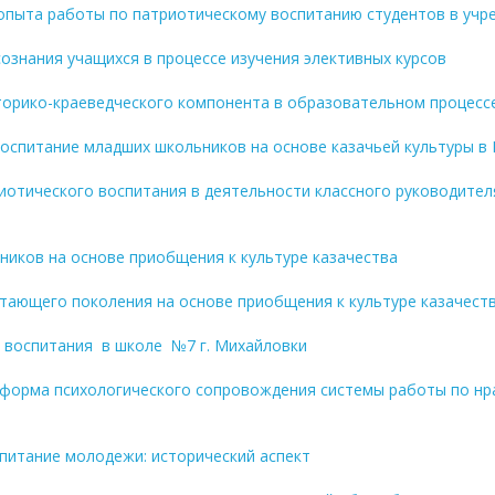
з опыта работы по патриотическому воспитанию студентов в уч
ознания учащихся в процессе изучения элективных курсов
историко-краеведческого компонента в образовательном проце
 воспитание младших школьников на основе казачьей культуры
риотического воспитания в деятельности классного руководите
иков на основе приобщения к культуре казачества
тающего поколения на основе приобщения к культуре казачест
 воспитания в школе №7 г. Михайловки
к форма психологического сопровождения системы работы по н
спитание молодежи: исторический аспект