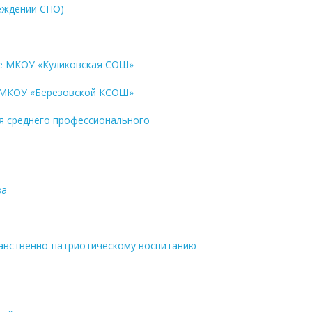
реждении СПО)
ссе МКОУ «Куликовская СОШ»
 в МКОУ «Березовской КСОШ»
ля среднего профессионального
ва
равственно-патриотическому воспитанию