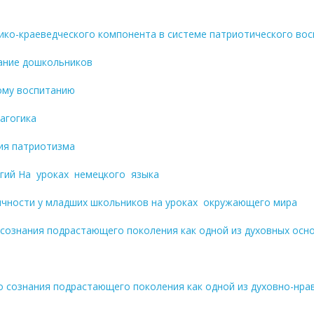
рико-краеведческого компонента в системе патриотического во
тание дошкольников
ому воспитанию
дагогика
ния патриотизма
егий На уроках немецкого языка
чности у младших школьников на уроках окружающего мира
сознания подрастающего поколения как одной из духовных осн
 сознания подрастающего поколения как одной из духовно-нра