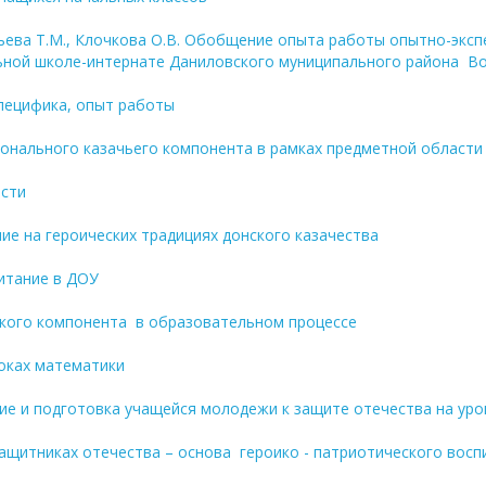
сильева Т.М., Клочкова О.В. Обобщение опыта работы опытно-эк
ьной школе-интернате Даниловского муниципального района В
специфика, опыт работы
гионального казачьего компонента в рамках предметной област
асти
е на героических традициях донского казачества
питание в ДОУ
ского компонента в образовательном процессе
роках математики
ие и подготовка учащейся молодежи к защите отечества на уро
ащитниках отечества – основа героико - патриотического во