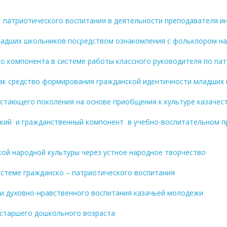
кт патриотического воспитания в деятельности преподавателя 
младших школьников посредством ознакомления с фольклором на
ого компонента в системе работы классного руководителя по п
как средство формирования гражданской идентичности младших
астающего поколения на основе приобщения к культуре казачес
кий и гражданственный компонент в учебно-воспитательном пр
кой народной культуры через устное народное творчество
истеме гражданско – патриотического воспитания
 и духовно-нравственного воспитания казачьей молодежи
 старшего дошкольного возраста