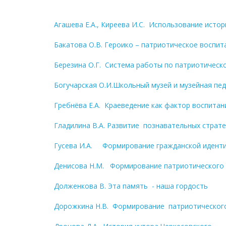
Агашева Е.А., Киреева И.С. Использование исто
Бакатова О.В. Героико – патриотическое воспи
Березина О.Г. Система работы по патриотическ
Богучарская О.И.Школьный музей и музейная пе
Гребнёва Е.А. Краеведение как фактор воспита
Гладилина В.А. Развитие познавательных страт
Гусева И.А. Формирование гражданской иденти
Денисова Н.М. Формирование патриотического 
Долженкова В. Эта память - наша гордость
Дорожкина Н.В. Формирование патриотического