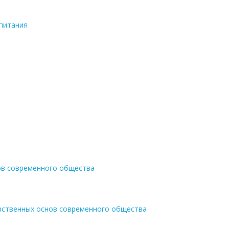
спитания
ов современного общества
вственных основ современного общества