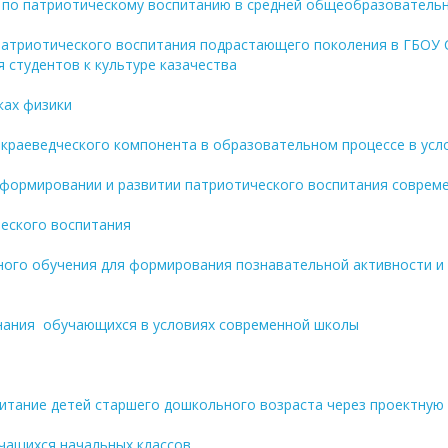
я по патриотическому воспитанию в средней общеобразователь
 патриотического воспитания подрастающего поколения в ГБОУ
 студентов к культуре казачества
ках физики
краеведческого компонента в образовательном процессе в усл
 формировании и развитии патриотического воспитания совре
ческого воспитания
ного обучения для формирования познавательной активности и 
знания обучающихся в условиях современной школы
питание детей старшего дошкольного возраста через проектну
учащихся начальных классов