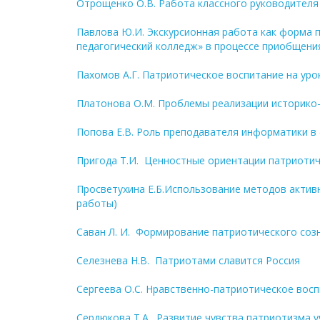
Отрощенко О.В. Работа классного руководител
Павлова Ю.И. Экскурсионная работа как форма
педагогический колледж» в процессе приобщения
Пахомов А.Г. Патриотическое воспитание на уро
Платонова О.М. Проблемы реализации историко-
Попова Е.В. Роль преподавателя информатики в
Пригода Т.И. Ценностные ориентации патриоти
Просветухина Е.Б.Использование методов актив
работы)
Саван Л. И. Формирование патриотического со
Селезнева Н.В. Патриотами славится Россия
Сергеева О.С. Нравственно-патриотическое вос
Сердюкова Т.А. Развитие чувства патриотизма 