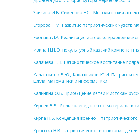
Дронова Д.А. История хутора Черкесовского
Заикина И.В. Семёнова Е.С. Методический аспе
Егорова Т.М. Развитие патриотических чувств 
Еронина Л.А. Реализация историко-краеведческ
Ивина Н.Н. Этнокультурный казачий компонент 
Калачёва Т.В. Патриотическое воспитание подр
Калашников В.Ю., Калашников Ю.И. Патриотичес
цикла математики и информатики
Калинина О.В. Приобщение детей к истокам русс
Киреев Э.В. Роль краеведческого материала в с
Кирпа П.Б. Концепция военно – патриотического
Крюкова Н.В. Патриотическое воспитание детей