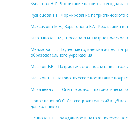
Куватова Н. Г. Воспитание патриота сегодня (и
Кузнецова Т.П. Формирование патриотического с
Максимова М.Н., Харитонова Е.А. Реализация 
Мартынова Г.М., Носаева Л.И. Патриотическое
Мелихова Г.Н. Научно-методический аспект пат
образовательного учреждения
Мешков Е.В. Патриотическое воспитание школьн
Мешков Н.П. Патриотическое воспитание подрас
Мякишева Л.Г. Опыт героико – патриотического
НовокщеноваО.С. Детско-родительский клуб ка
дошкольников
Осипова Т.Е. Гражданское и патриотическое во