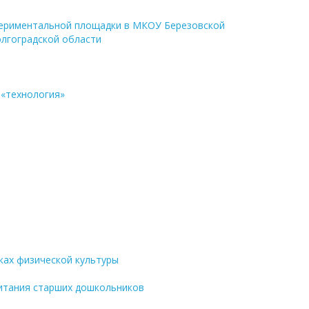
спериментальной площадки в МКОУ Березовской
олгоградской области
и «технология»
ках физической культуры
спитания старших дошкольников