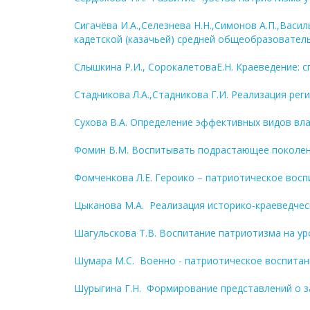
Сигачёва И.А.,Селезнева Н.Н.,Симонов А.П.,Ва
кадетской (казачьей) средней общеобразовател
Слышкина Р.И., СорокалетоваЕ.Н. Краеведение: 
Стадникова Л.А.,Стадникова Г.И. Реализация ре
Сухова В.А. Определение эффективных видов вл
Фомин В.М. Воспитывать подрастающее поколени
Фомченкова Л.Е. Героико – патриотическое вос
Цыканова М.А. Реализация историко-краеведче
Шагульскова Т.В. Воспитание патриотизма на у
Шумара М.С. Военно - патриотическое воспитан
Шурыгина Г.Н. Формирование представлений о з