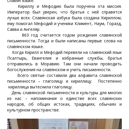
славян языке.
Кириллу и Мефодию была поручена эта миссия.
Император был уверен, что братья с ней справятся
лучше всех. Славянская азбука была создана Кириллом,
ему помогал Мефодий и ученики Климент, Наум, Горазд,
Савва и Ангеляр.
863 год считается годом рождения славянской
письменности. Тогда и были написаны первые слова на
славянском языке.
Когда Кирилл и Мефодий перевели на славянский язык
Псалтырь, Евангелие и избранные службы, братья
отправились в Моравию. Там они начали проводить
богослужения на славянском и учить письменности.
Всего святые составили два алфавита славянской
письменности – глаголицу и кириллицу. Постепенно
кириллица вытеснила глаголицу.
День славянской письменности и культуры для многих
из нас – напоминание о единстве всех славянских
народов, об общих истоках, традициях, обычаях и
культурном пространстве.