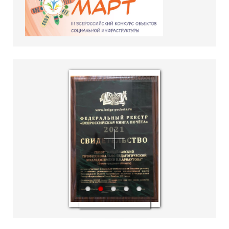
hislider.com
1
2
3
4
5