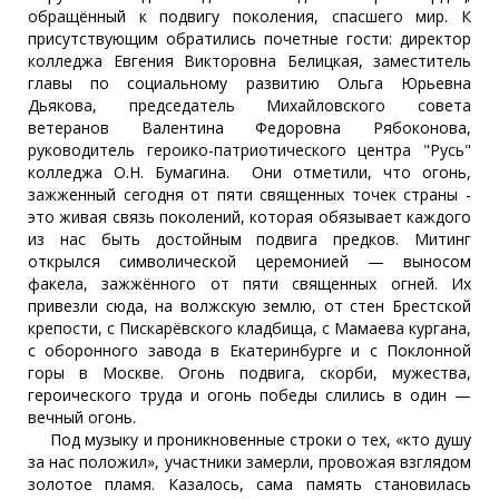
обращённый к подвигу поколения, спасшего мир. К
присутствующим обратились почетные гости: директор
колледжа Евгения Викторовна Белицкая, заместитель
главы по социальному развитию Ольга Юрьевна
Дьякова, председатель Михайловского совета
ветеранов Валентина Федоровна Рябоконова,
руководитель героико-патриотического центра "Русь"
колледжа О.Н. Бумагина. Они отметили, что огонь,
зажженный сегодня от пяти священных точек страны -
это живая связь поколений, которая обязывает каждого
из нас быть достойным подвига предков. Митинг
открылся символической церемонией — выносом
факела, зажжённого от пяти священных огней. Их
привезли сюда, на волжскую землю, от стен Брестской
крепости, с Пискарёвского кладбища, с Мамаева кургана,
с оборонного завода в Екатеринбурге и с Поклонной
горы в Москве. Огонь подвига, скорби, мужества,
героического труда и огонь победы слились в один —
вечный огонь.
Под музыку и проникновенные строки о тех, «кто душу
за нас положил», участники замерли, провожая взглядом
золотое пламя. Казалось, сама память становилась