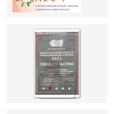
hislider.com
1
2
3
4
5