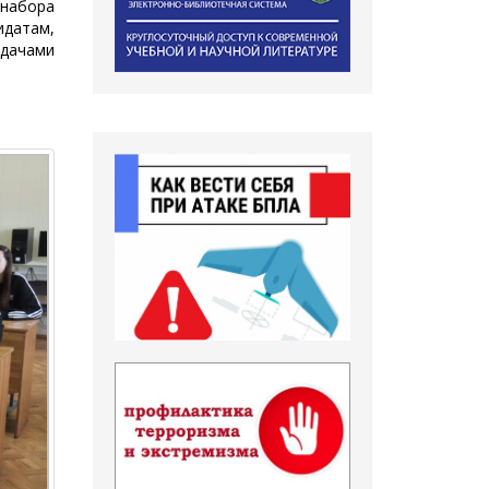
набора
идатам,
дачами