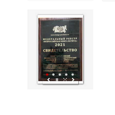
hislider.com
1
2
3
4
5