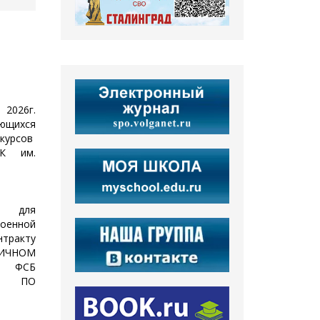
2026г.
щихся
курсов
К им.
я для
военной
нтракту
ИЧНОМ
И ФСБ
 ПО