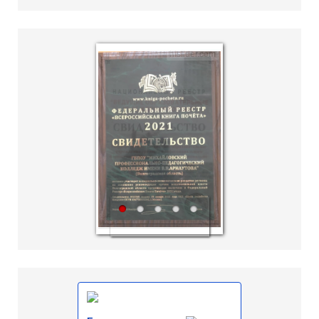
hislider.com
1
2
3
4
5