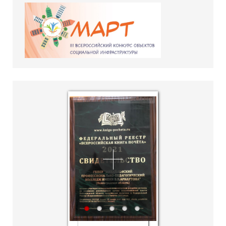
hislider.com
1
2
3
4
5