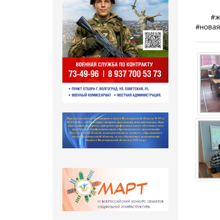
#женс
#новая