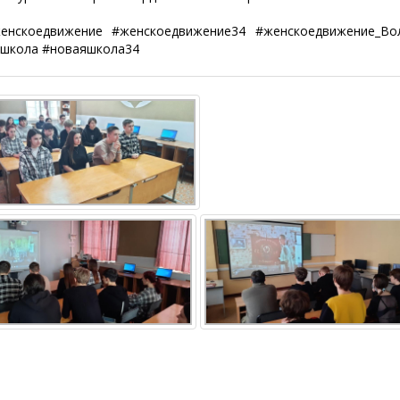
коедвижение #женскоедвижение34 #женскоедвижение_Вол
школа #новаяшкола34