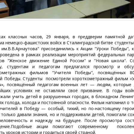
ках классных часов, 29 января, в преддверии памятной да
ма немецко-фашистских войск в Сталинградской битве студент
им.В.В.Арнаутова" присоединились к Акции "Уроки Победы", 
роведена в рамках реализации мероприятий федеральных па
ов "Женское движение Единой России" и "Новая школа". С
ту, студентам и педагогам предлагался просмотр и обсу
кометражных фильмов "Учителя Победы", посвящённых 80
й Победы. Студенты посмотрели короткометражный фильм «
ы», посвящённый педагогам военных лет — людям, которые 
ейших условиях не оставляли своё призвание. В годы вой
жали учить детей в разрушенных городах, в блокадном Ленинг
ях голода, холода и постоянной опасности. Фильм напомнил о т
учителей в Победу — особый, тихий, но по-настоящему герои
 только давали знания, но и поддерживали детей, помогали со
человечность и надежду на будущее. После просмотра сос
дение.Подобные акции помогают современному поколе
ть уроков истории и гордиться своей страной.