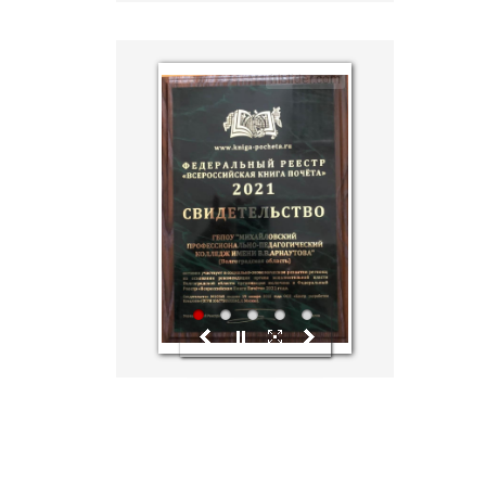
hislider.com
1
2
3
4
5