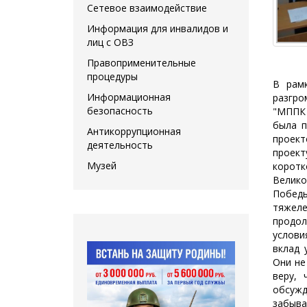
Сетевое взаимодействие
Информация для инвалидов и
лиц с ОВЗ
Правоприменительные
процедуры
В рам
Информационная
разгро
безопасность
"МППК 
была п
Антикоррупционная
проект
деятельность
проек
Музей
корот
Велико
Побед
тяжел
продол
услови
вклад 
Они не
веру, 
обсуж
забыва