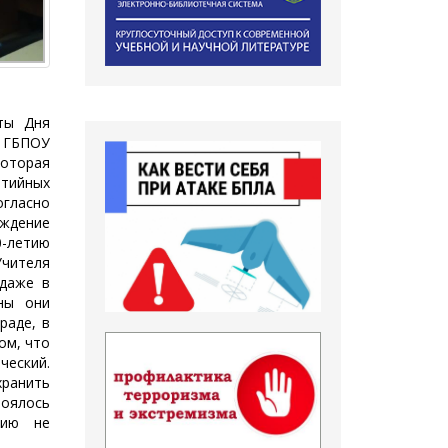
ты Дня
ы ГБПОУ
которая
ртийных
огласно
ждение
-летию
Учителя
даже в
ны они
раде, в
ом, что
ческий.
хранить
тоялось
нию не