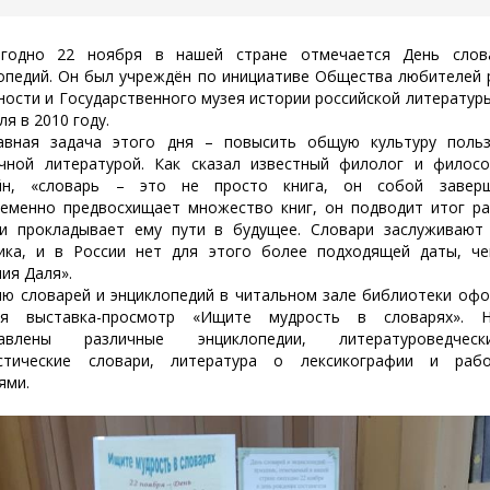
дно 22 ноября в нашей стране отмечается День слов
опедий. Он был учреждён по инициативе Общества любителей 
ности и Государственного музея истории российской литератур
ля в 2010 году.
ая задача этого дня – повысить общую культуру польз
чной литературой. Как сказал известный филолог и филос
йн, «словарь – это не просто книга, он собой завер
еменно предвосхищает множество книг, он подводит итог р
и прокладывает ему пути в будущее. Словари заслуживают
ика, и в России нет для этого более подходящей даты, ч
ия Даля».
 словарей и энциклопедий в читальном зале библиотеки оф
ая выставка-просмотр «Ищите мудрость в словарях». 
тавлены различные энциклопедии, литературоведче
истические словари, литература о лексикографии и раб
ями.