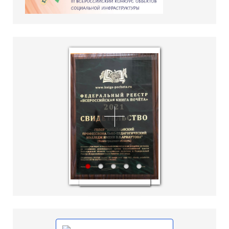
hislider.com
1
2
3
4
5