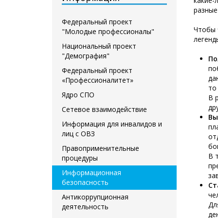
какие-
разные
Федеральный проект
Чтобы 
"Молодые профессионалы"
легенд
Национальный проект
"Демография"
По
по
Федеральный проект
да
«Профессионалитет»
то
Ядро СПО
В 
др
Сетевое взаимодействие
Вы
Информация для инвалидов и
пл
лиц с ОВЗ
от
бо
Правоприменительные
В 
процедуры
пр
Информационная
за
безопасность
Ст
че
Антикоррупционная
Дл
деятельность
де