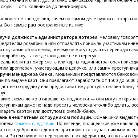
либо знания и опыт, достаточно банковской карты или онлайн-б
 люди — от школьников до пенсионеров.
человек не заподозрил, зачем на самом деле нужны его карты 
ы. Вот самые распространенные из них:
лучи должность администратора лотереи.
Человеку говорят
бедителям розыгрыша или отправлять прибыль участникам инве
ют путаные объяснения, почему не могут сделать переводы сами
 подработку, такие детали даже не интересуют.
реальности на номер счета или карты «администратора» приходя
угим дропперам, участвующим в цепочке, или самим преступника
ручи менеджера банка.
Мошенники представляются банковски
ан по выдаче карт. Они предлагают заработать от 1500 до 5000 
даст ее сотруднику или предоставит ему доступ к онлайн-банку.
нус.
такие схемы легко втягиваются подростки — они могут открыват
еступникам даже не надо просить человека что-либо делать, вс
владеть картой или доступом к онлайн-банку.
ань внештатным сотрудником полиции.
Обманщики выдают с
ловека
помочь следствию
. По легенде, полицейские уже нашли п
я этого доброволец должен притвориться соучастником мошенн
ньги. Затем нужно не переправлять их аферистам, а снять и отд