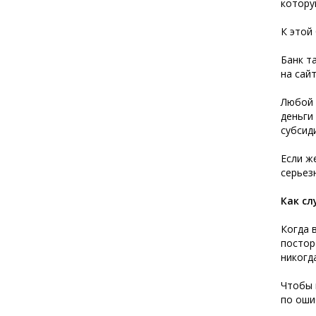
котору
К этой
Банк т
на сай
Любой 
деньги
субсид
Если ж
серьез
Как сл
Когда 
постор
никогд
Чтобы 
по оши