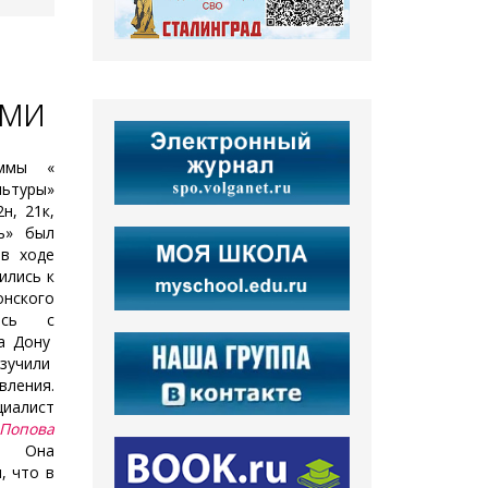
ами
ммы «
льтуры»
н, 21к,
ь» был
 в ходе
ились к
нского
лись с
на Дону
учили
ления.
иалист
Попова
Она
, что в