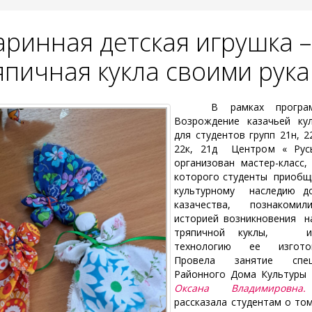
аринная детская игрушка –
япичная кукла своими рук
В рамках програ
Возрождение казачьей ку
для студентов групп 21н, 22
22к, 21д Центром « Рус
организован мастер-класс,
которого студенты приобщ
культурному наследию до
казачества, познакоми
историей возникновения 
тряпичной куклы, из
технологию ее изготов
Провела занятие спец
Районного Дома Культуры
Оксана Владимировна.
рассказала студентам о том