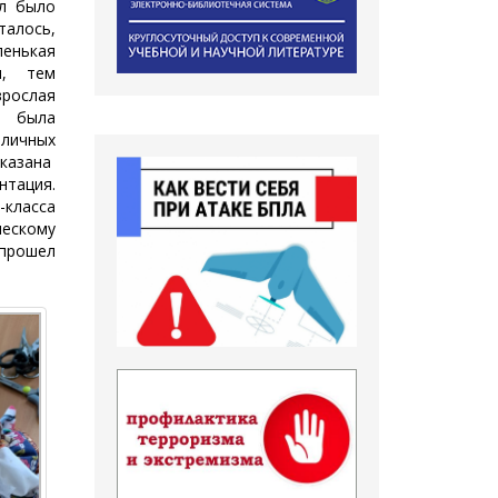
ол было
талось,
енькая
ы, тем
зрослая
 была
зличных
оказана
тация.
класса
ескому
 прошел