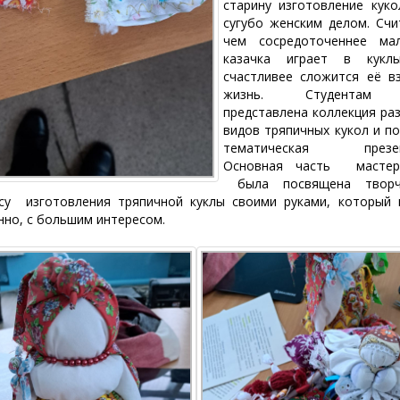
старину изготовление кук
сугубо женским делом. Счи
чем сосредоточеннее мал
казачка играет в кукл
счастливее сложится её в
жизнь. Студентам
представлена коллекция ра
видов тряпичных кукол и п
тематическая презен
Основная часть мастер-
была посвящена творч
су изготовления тряпичной куклы своими руками, который
нно, с большим интересом.