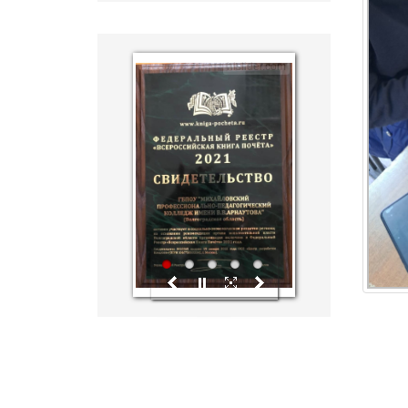
hislider.com
1
2
3
4
5