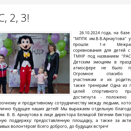
, 2, 3!
26.10.2024 года, на баз
"МППК им.В.В.Арнаутова" 
прошли 1-е Межрай
соревнования для детей 
ТМНР под названием "РАС,
Детским эмоциям в празд
атмосфере не было пр
Огромное спасибо
участникам и их родите
также тренерам! Одна из 
целей спортивного пра
достигнута - положено 
рочному и продуктивному сотрудничеству между людьми, кот
лично будущее наших детей! Мы выражаем отдельную благод
м. В. В. Арнаутова в лице директора Белицкой Евгении Виктор
ную поддержку: предоставленную площадку, а также за акт
ивых волонтёров! Всего доброго, до будущих встреч!