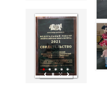
hislider.com
1
2
3
4
5