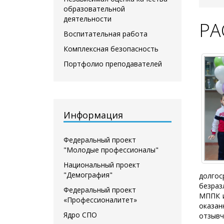
образовательной
деятельности
РАС
Воспитательная работа
Комплексная безопасность
Портфолио преподавателей
Информация
Федеральный проект
"Молодые профессионалы"
Национальный проект
"Демография"
долгос
безраз
Федеральный проект
МППК и
«Профессионалитет»
оказан
Ядро СПО
отзывч