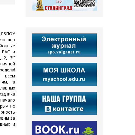
е ГБПОУ
успешно
онные
с РАС и
 2, 3!"
ничной
едела!
 всем
лям, а
главных
здника
начало
орым не
арность
овны за
ивных и