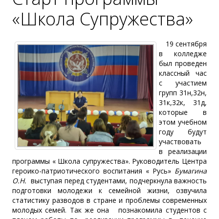
«Школа Супружества»
19 сентября
в колледже
был проведен
классный час
с участием
групп 31н,32н,
31к,32к, 31д,
которые в
этом учебном
году будут
участвовать
в реализации
программы « Школа супружества». Руководитель Центра
героико-патриотического воспитания « Русь»
Бумагина
О.Н.
выступая перед студентами, подчеркнула важность
подготовки молодежи к семейной жизни, озвучила
статистику разводов в стране и проблемы современных
молодых семей. Так же она познакомила студентов с