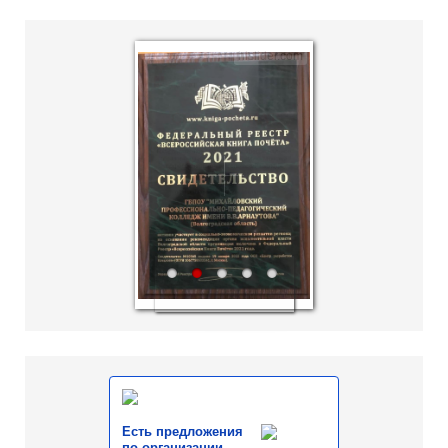
hislider.com
1
2
3
4
5
Есть предложения
по организации