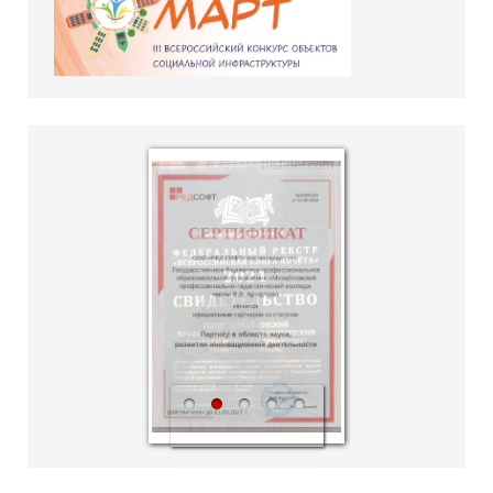
hislider.com
1
2
3
4
5