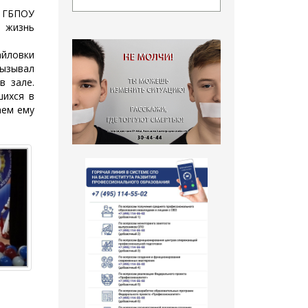
 ГБПОУ
ю жизнь
йловки
вызывал
в зале.
шихся в
аем ему