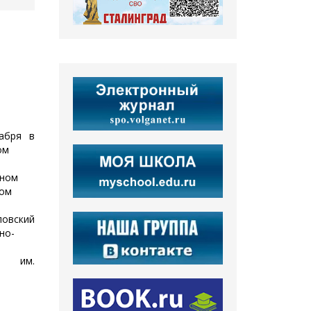
абря в
ом
ьном
ном
вский
но-
 им.
е