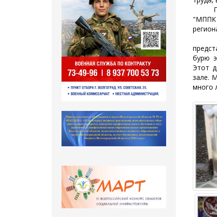
Прису
"МППК 
регион
Творч
предст
бурю э
Этот д
зале. 
много 