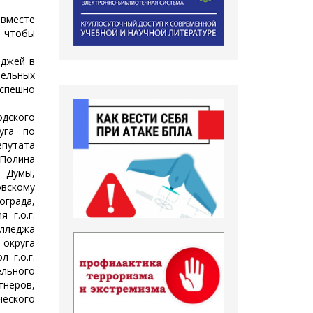
 вместе
, чтобы
еджей в
ельных
успешно
одского
уга по
путата
Полина
 Думы,
овскому
града,
 г.о.г.
лледжа
 округа
 г.о.г.
льного
неров,
еского