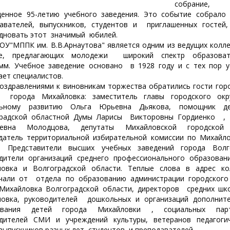
собрание,
енное 95-летию учебного заведения. Это событие собрало
авателей, выпускников, студентов и приглашенных гостей
дновать этот значимый юбилей.
МППК им. В.В.Арнаутова" является одним из ведущих колл
не, предлагающих молодежи широкий спектр образоват
мм. Учебное заведение основано в 1928 году и с тех пор 
ает специалистов.
равлениями к виновникам торжества обратились гости гор
а города Михайловка: заместитель главы городского окр
льному развитию Ольга Юрьевна Дьякова, помощник де
градской областной Думы Ларисы Викторовны Гордиенко , 
ьевна Молодцова, депутаты Михайловской городской
датель территориальной избирательной комиссии по Михайл
у. Представители высших учебных заведений города Волго
дители организаций среднего профессионального образования
ловка и Волгоградской области. Теплые слова в адрес ко
чали от отдела по образованию администрации городского
Михайловка Волгоградской области, директоров средних школ
ловка, руководителей дошкольных и организаций дополните
ования детей города Михайловки , социальных парт
одителей СМИ и учреждений культуры, ветеранов педагогич
 выпускников разных лет, студентов и преподавателей.