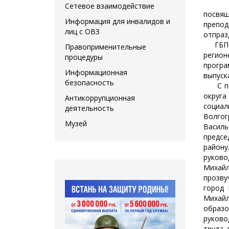
Сетевое взаимодействие
посвящ
Информация для инвалидов и
препод
лиц с ОВЗ
отпраз
ГБПОУ"
Правоприменительные
регио
процедуры
програ
Информационная
выпуск
безопасность
С позд
округ
Антикоррупционная
социа
деятельность
Волго
Музей
Васил
предсе
район
руково
Михай
прозву
город 
Михай
образ
руков
труда,