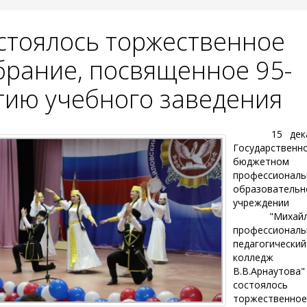
стоялось торжественное
брание, посвященное 95-
тию учебного заведения
15 дек
Государственн
бюджетном
профессионал
образователь
учреждении
"Михайло
профессиональ
педагогический
колледж
В.В.Арнаутова"
состоялось
торжественно