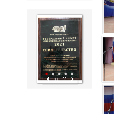
hislider.com
1
2
3
4
5