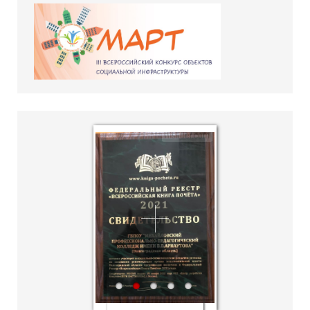
hislider.com
1
2
3
4
5