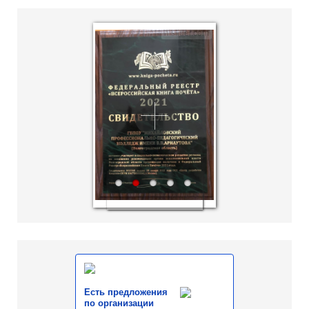
hislider.com
1
2
3
4
5
Есть предложения
по организации