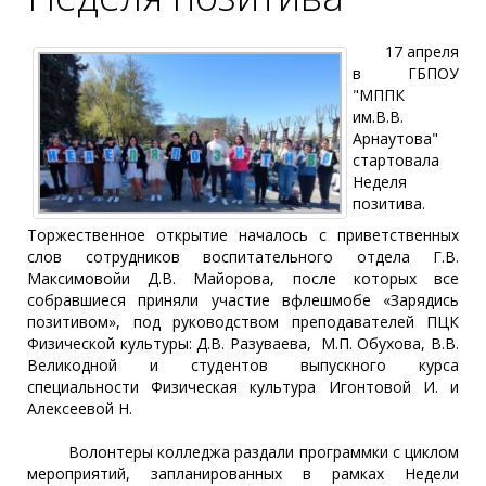
17 апреля
в ГБПОУ
"МППК
им.В.В.
Арнаутова"
стартовала
Неделя
позитива.
Торжественное открытие началось с приветственных
слов сотрудников воспитательного отдела Г.В.
Максимовойи Д.В. Майорова, после которых все
собравшиеся приняли участие вфлешмобе «Зарядись
позитивом», под руководством преподавателей ПЦК
Физической культуры: Д.В. Разуваева, М.П. Обухова, В.В.
Великодной и студентов выпускного курса
специальности Физическая культура Игонтовой И. и
Алексеевой Н.
Волонтеры колледжа раздали программки с циклом
мероприятий, запланированных в рамках Недели