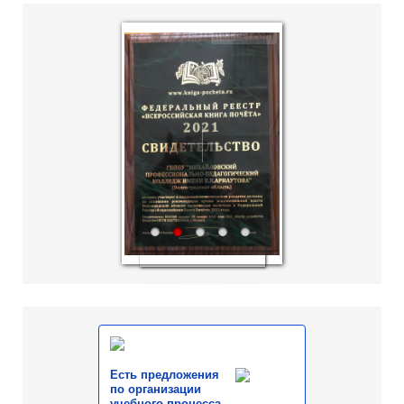
hislider.com
1
2
3
4
5
Есть предложения
по организации
учебного процесса