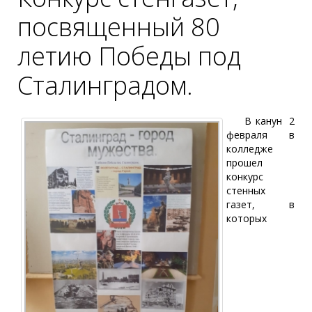
посвященный 80
летию Победы под
Сталинградом.
В канун 2
февраля в
колледже
прошел
конкурс
стенных
газет, в
которых