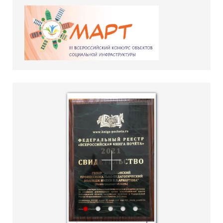
hislider.com
1
2
3
4
5