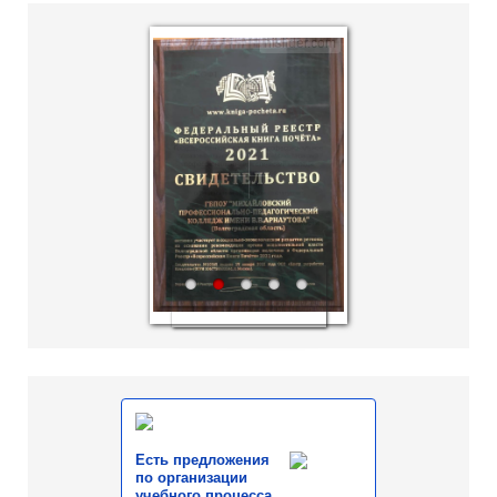
hislider.com
1
2
3
4
5
Есть предложения
по организации
учебного процесса