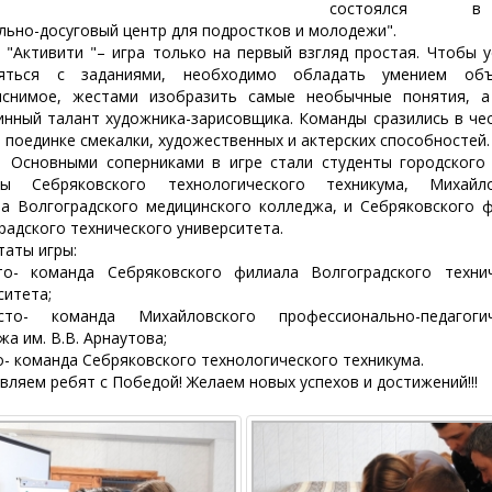
состоялся в
льно-досуговый центр для подростков и молодежи".
вити "– игра только на первый взгляд простая. Чтобы у
ляться с заданиями, необходимо обладать умением объ
яснимое, жестами изобразить самые необычные понятия, а
нный талант художника-зарисовщика. Команды сразились в че
 поединке смекалки, художественных и актерских способностей.
ными соперниками в игре стали студенты городского о
ды Себряковского технологического техникума, Михайло
а Волгоградского медицинского колледжа, и Себряковского 
радского технического университета.
таты игры:
то- команда Себряковского филиала Волгоградского технич
ситета;
то- команда Михайловского профессионально-педагогич
жа им. В.В. Арнаутова;
о- команда Себряковского технологического техникума.
вляем ребят с Победой! Желаем новых успехов и достижений!!!