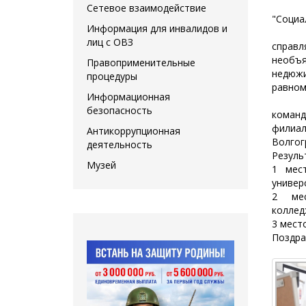
Сетевое взаимодействие
"Социа
Информация для инвалидов и
"Акти
лиц с ОВЗ
справ
необъ
Правоприменительные
недюжи
процедуры
равном
Информационная
Основ
безопасность
коман
филиал
Антикоррупционная
Волгог
деятельность
Резуль
Музей
1 мес
универ
2 мес
коллед
3 мест
Поздра