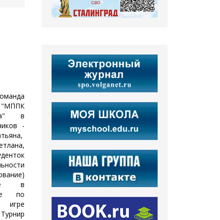
оманда
 "МППК
ова" в
ников -
тьяна,
лана,
уденток
льности
вание)
тие в
ре по
игре
урнир