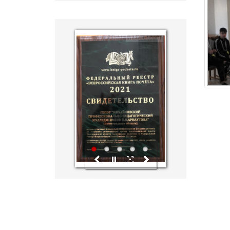
hislider.com
1
2
3
4
5