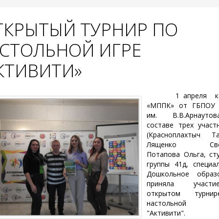
КРЫТЫЙ ТУРНИР ПО
СТОЛЬНОЙ ИГРЕ
КТИВИТИ»
1 апреля к
«МППК» от ГБПОУ
им. В.В.Арнаут
составе трех участ
(Красноплахтыч Та
Лященко Свет
Потапова Ольга, ст
группы 41д, специа
Дошкольное образо
приняла учас
открытом турни
настольной 
"Активити". Т