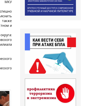
 МКУ
спешно
яснить
 также
стном и
круга:
вского
филиала
еского
еского