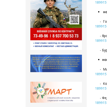
189915
но
- Горб
189915
- Ярош
189915
- Буро
но
- Майо
189915
- Коче
189915
- Федо
189915