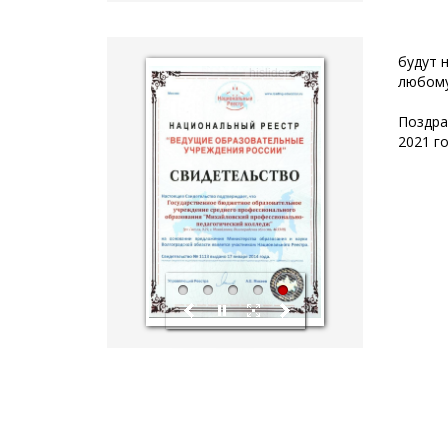
Побед
будут 
hislider.com
любому
Поздра
2021 г
1
2
3
4
5