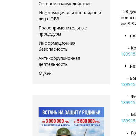
Сетевое взаимодействие
28 дек
Информация для инвалидов и
нового
лиц с ОВЗ
им.В.В
Правоприменительные
процедуры
но
Информационная
- Конд
безопасность
189915
Антикоррупционная
деятельность
но
Музей
- Бонд
189915
- Феде
189915
- Миша
189915
- Гори