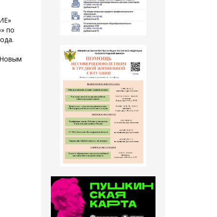
ИЕ»
» по
ода.
 Новым