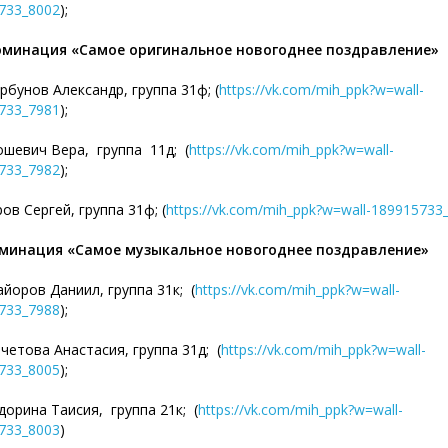
733_8002
);
минация «Самое оригинальное новогоднее поздравление»
унов Александр, группа 31ф; (
https://vk.com/mih_ppk?w=wall-
733_7981
);
евич Вера, группа 11д; (
https://vk.com/mih_ppk?w=wall-
733_7982
);
в Сергей, группа 31ф; (
https://vk.com/mih_ppk?w=wall-189915733
минация «Самое музыкальное новогоднее поздравление»
ров Даниил, группа 31к; (
https://vk.com/mih_ppk?w=wall-
733_7988
);
това Анастасия, группа 31д; (
https://vk.com/mih_ppk?w=wall-
733_8005
);
рина Таисия, группа 21к; (
https://vk.com/mih_ppk?w=wall-
733_8003
)