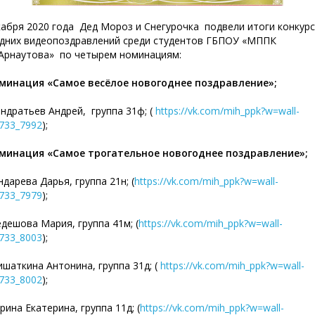
абря 2020 года Дед Мороз и Снегурочка подвели итоги конкур
дних видеопоздравлений среди студентов ГБПОУ «МППК
.Арнаутова» по четырем номинациям:
минация «Самое весёлое новогоднее поздравление»;
ратьев Андрей, группа 31ф; (
https://vk.com/mih_ppk?w=wall-
733_7992
);
минация «Самое трогательное новогоднее поздравление»;
арева Дарья, группа 21н; (
https://vk.com/mih_ppk?w=wall-
733_7979
);
шова Мария, группа 41м; (
https://vk.com/mih_ppk?w=wall-
733_8003
);
ткина Антонина, группа 31д; (
https://vk.com/mih_ppk?w=wall-
733_8002
);
на Екатерина, группа 11д; (
https://vk.com/mih_ppk?w=wall-