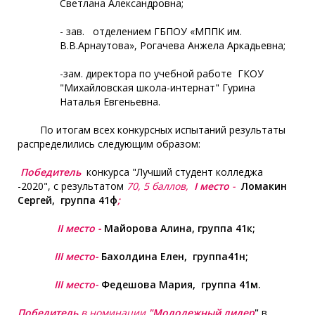
Светлана Александровна;
- зав. отделением ГБПОУ «МППК им.
В.В.Арнаутова», Рогачева Анжела Аркадьевна;
-зам. директора по учебной работе ГКОУ
"Михайловская школа-интернат" Гурина
Наталья Евгеньевна.
По итогам всех конкурсных испытаний результаты
распределились следующим образом:
Победитель
конкурса "Лучший студент колледжа
-2020", с результатом
70, 5 баллов,
I
место
-
Ломакин
Сергей, группа 41ф
;
II
место -
Майорова Алина, группа 41к;
III
место-
Бахолдина Елен, группа41н;
III
место-
Федешова Мария, группа 41м.
Победитель
в номинации
"Молодежный лидер
"
в