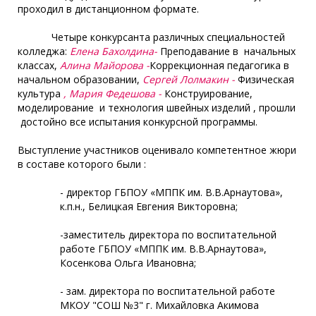
проходил в дистанционном формате.
Четыре конкурсанта различных специальностей
колледжа:
Елена Бахолдина-
Преподавание в начальных
классах,
Алина Майорова -
Коррекционная педагогика в
начальном образовании,
Сергей Лолмакин -
Физическая
культура
, Мария Федешова -
Конструирование,
моделирование и технология швейных изделий , прошли
достойно все испытания конкурсной программы.
Выступление участников оценивало компетентное жюри
в составе которого были :
- директор ГБПОУ «МППК им. В.В.Арнаутова»,
к.п.н., Белицкая Евгения Викторовна;
-заместитель директора по воспитательной
работе ГБПОУ «МППК им. В.В.Арнаутова»,
Косенкова Ольга Ивановна;
- зам. директора по воспитательной работе
МКОУ "СОШ №3" г. Михайловка Акимова