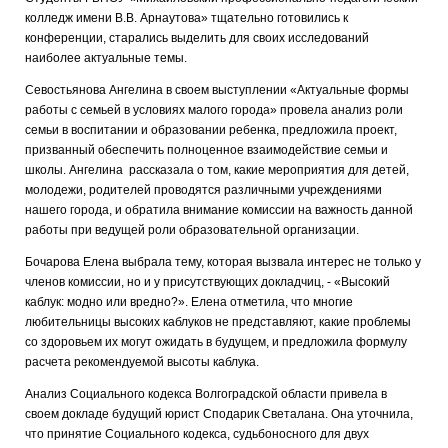
колледж имени В.В. Арнаутова» тщательно готовились к
конференции, старались выделить для своих исследований
наиболее актуальные темы.
Севостьянова Ангелина в своем выступлении «Актуальные формы
работы с семьей в условиях малого города» провела анализ роли
семьи в воспитании и образовании ребенка, предложила проект,
призванный обеспечить полноценное взаимодействие семьи и
школы. Ангелина рассказала о том, какие мероприятия для детей,
молодежи, родителей проводятся различными учреждениями
нашего города, и обратила внимание комиссии на важность данной
работы при ведущей роли образовательной организации.
Бочарова Елена выбрала тему, которая вызвала интерес не только у
членов комиссии, но и у присутствующих докладчиц, - «Высокий
каблук: модно или вредно?». Елена отметила, что многие
любительницы высоких каблуков не представляют, какие проблемы
со здоровьем их могут ожидать в будущем, и предложила формулу
расчета рекомендуемой высоты каблука.
Анализ Социального кодекса Волгоградской области привела в
своем докладе будущий юрист Сподарик Светалана. Она уточнила,
что принятие Социального кодекса, судьбоносного для двух