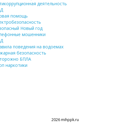
тикоррупционная деятельность
ДД
рвая помощь
ектробезопасность
зопасный Новый год
лефонные мошенники
ЖД
авила поведения на водоемах
жарная безопасность
торожно БПЛА
оп наркотики
2026 mihppk.ru