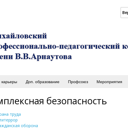
Ве
 карьеры
Доп. образование
Профсоюз
Мероприятия
мплексная безопасноcть
рана труда
титеррор
ажданская оборона