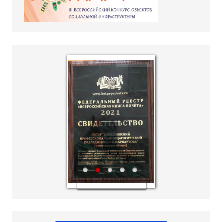
hislider.com
1
2
3
4
5