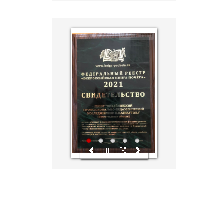
hislider.com
1
2
3
4
5