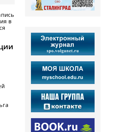
апись
ия в
ся
ации
ей
ьга